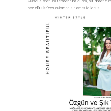
Quisque pretium fermentum quam, sit amet cursus 
nec elit ultrices euismod sit amet id lacus.