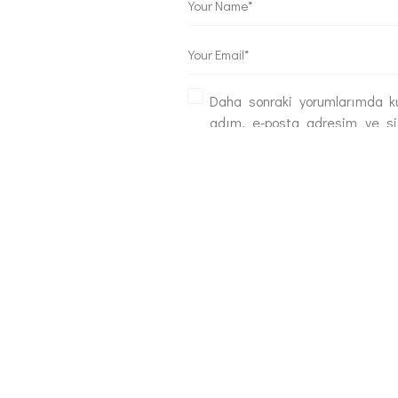
Daha sonraki yorumlarımda ku
adım, e-posta adresim ve s
tarayıcıya kaydedilsin.
POST COMMENT